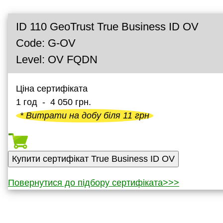
ID 110 GeoTrust True Business ID OV
Code: G-OV
Level: OV FQDN
Ціна сертифіката
1 год - 4 050 грн.
* Витрати на добу біля 11 грн
Повернутися до підбору сертифіката>>>