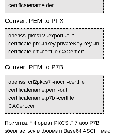
certificatename.der
Convert PEM to PFX
openssl pkcs12 -export -out
certificate.pfx -inkey privateKey.key -in
certificate.crt -certfile CACert.crt
Convert PEM to P7B
openssl crl2pkcs7 -nocrl -certfile
certificatename.pem -out
certificatename.p7b -certfile
CACert.cer
Примітка. * Формат PKCS # 7 або P7B
зберігається в форматі Base64 ASCII і має