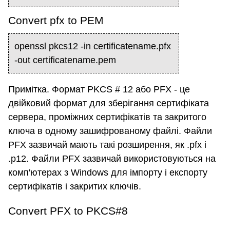
Convert pfx to PEM
openssl pkcs12 -in certificatename.pfx
-out certificatename.pem
Примітка. Формат PKCS # 12 або PFX - це
двійковий формат для зберігання сертифіката
сервера, проміжних сертифікатів та закритого
ключа в одному зашифрованому файлі. Файли
PFX зазвичай мають такі розширення, як .pfx і
.p12. Файли PFX зазвичай використовуються на
комп'ютерах з Windows для імпорту і експорту
сертифікатів і закритих ключів.
Convert PFX to PKCS#8