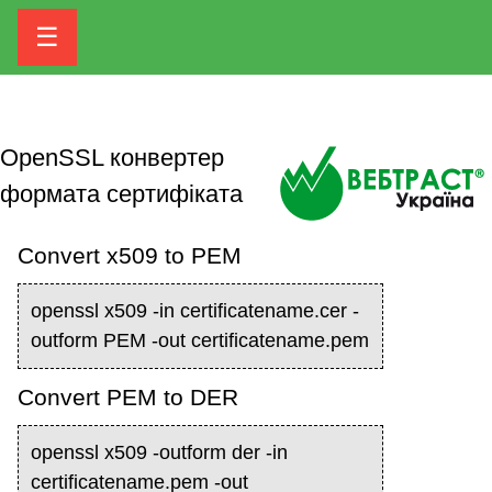
☰
OpenSSL конвертер
формата сертифіката
Convert x509 to PEM
openssl x509 -in certificatename.cer -
outform PEM -out certificatename.pem
Convert PEM to DER
openssl x509 -outform der -in
certificatename.pem -out