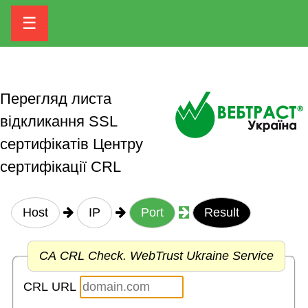
☰
Перегляд листа
відкликання SSL
сертифікатів Центру
сертифікації CRL
Host
IP
Port
Result
CA CRL Check. WebTrust Ukraine Service
CRL URL