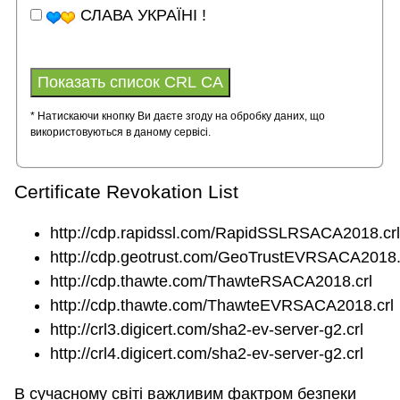
СЛАВА УКРАЇНІ !
* Натискаючи кнопку Ви даєте згоду на обробку даних, що
використовуються в даному сервісі.
Certificate Revokation List
http://cdp.rapidssl.com/RapidSSLRSACA2018.crl
http://cdp.geotrust.com/GeoTrustEVRSACA2018.
http://cdp.thawte.com/ThawteRSACA2018.crl
http://cdp.thawte.com/ThawteEVRSACA2018.crl
http://crl3.digicert.com/sha2-ev-server-g2.crl
http://crl4.digicert.com/sha2-ev-server-g2.crl
В сучасному світі важливим фактром безпеки