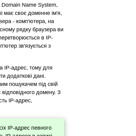
 - Domain Name System,
і має своє доменне ім'я,
вера - комп'ютера, на
есному рядку браузера ви
перетворюється в IP-
п'ютер зв'язується з
а IP-адрес, тому для
ти додаткові дані.
жним пошукачем під свій
 відповідного домену. З
сть IP-адрес,
сіх IP-адрес певного