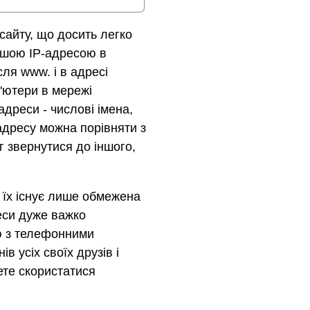
 сайту, що досить легко
іншою IP-адресою в
сля www. і в адресі
'ютери в мережі
дреси - числові імена,
-адресу можна порівняти з
 звернутися до іншого,
, їх існує лише обмежена
реси дуже важко
ю з телефонними
 усіх своїх друзів і
ете скористатися