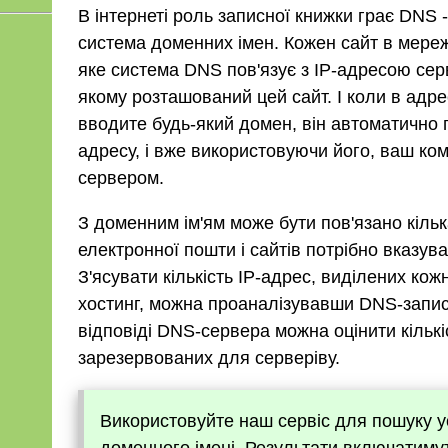
В інтернеті роль записної книжки грає DNS
система доменних імен. Кожен сайт в мереж
яке система DNS пов'язує з IP-адресою сер
якому розташований цей сайт. І коли в адр
вводите будь-який домен, він автоматично 
адресу, і вже використовуючи його, ваш ком
сервером.
З доменним ім'ям може бути пов'язано кільк
електронної пошти і сайтів потрібно вказува
З'ясувати кількість IP-адрес, виділених ко
хостинг, можна проаналізувавши DNS-запис
відповіді DNS-сервера можна оцінити кількі
зарезервованих для серверіву.
Використовуйте наш сервіс для пошуку у