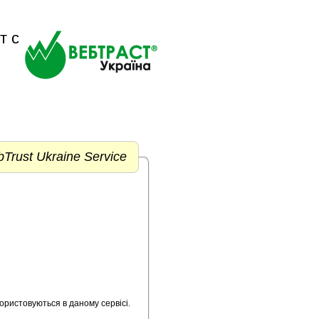
т c
Trust Ukraine Service
х, що використовуються в даному сервісі.