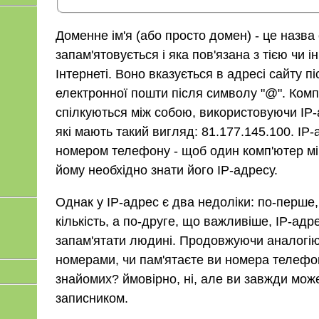
Доменне ім'я (або просто домен) - це назва
запам'ятовується і яка пов'язана з тією чи 
Інтернеті. Воно вказується в адресі сайту пі
електронної пошти після символу "@". Комп
спілкуються між собою, використовуючи IP-а
які мають такий вигляд: 81.177.145.100. IP
номером телефону - щоб один комп'ютер міг
йому необхідно знати його IP-адресу.
Однак у IP-адрес є два недоліки: по-перше
кількість, а по-друге, що важливіше, IP-ад
запам'ятати людині. Продовжуючи аналогі
номерами, чи пам'ятаєте ви номера телефонів
знайомих? ймовірно, ні, але ви завжди мож
записником.