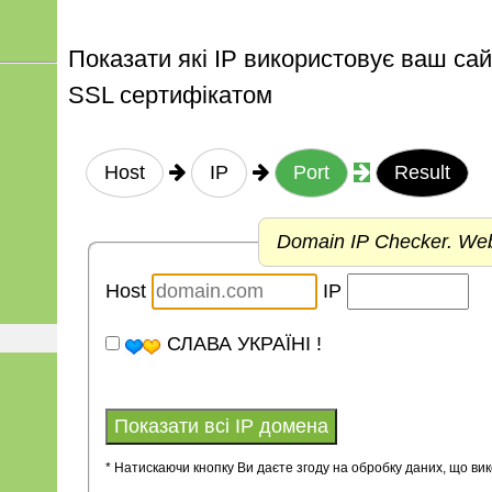
Показати які IP використовує ваш сай
SSL сертифікатом
Host
IP
Port
Result
Domain IP Checker. Web
Host
IP
СЛАВА УКРАЇНІ !
* Натискаючи кнопку Ви даєте згоду на обробку дани