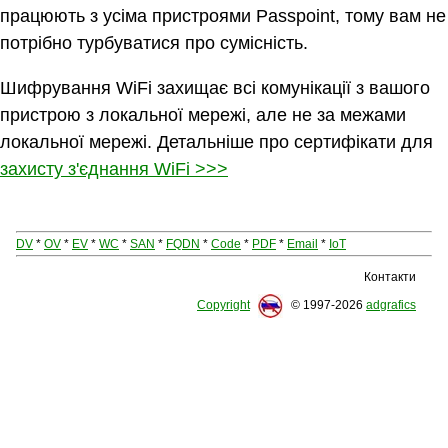
працюють з усіма пристроями Passpoint, тому вам не
потрібно турбуватися про сумісність.
Шифрування WiFi захищає всі комунікації з вашого
пристрою з локальної мережі, але не за межами
локальної мережі. Детальніше про сертифікати для
захисту з'єднання WiFi >>>
DV
*
OV
*
EV
*
WC
*
SAN
*
FQDN
*
Code
*
PDF
*
Email
*
IoT
Контакти
Copyright
© 1997-2026
adgrafics