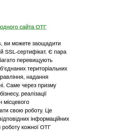
одного сайта ОТГ
в, ви можете заощадити
й SSL-сертифікат. Є пара
абагато перевищують
 об’єднаних територіальних
правління, надання
ні. Саме через призму
ізнесу, реалізації
н місцевого
ати свою роботу. Це
відповідних інформаційних
и роботу кожної ОТГ