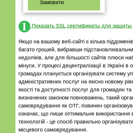
Замовити
Показать SSL сертификаты для защиты 
Якщо на вашому веб-сайті є кілька піддомені
багато грошей, вибравши підстановлювальни
недоліків, але для більшості сайтів плюси н
мінуси. У процесі децентралізації в Україні в
громадах планується організувати систему у
адміністративних послуг на якісно новому рів
якості та доступності послуг для громадян та б
визначених законом повноважень, такий орга
самоврядування як ОТГ, повинен організовув
означає, що лише оптимальне використання 
технологій - це спосіб правильно організуват
місцевого самоврядування.