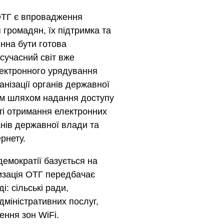
ОТГ є впровадження
 громадян, їх підтримка та
нна бути готова
 сучасний світ вже
ектронного урядування
нізації органів державної
сом шляхом надання доступу
ті отримання електронних
анів державної влади та
рнету.
демократії базується на
тизація OTГ передбачає
і: сільські ради,
дміністративних послуг,
ення зон WiFi.