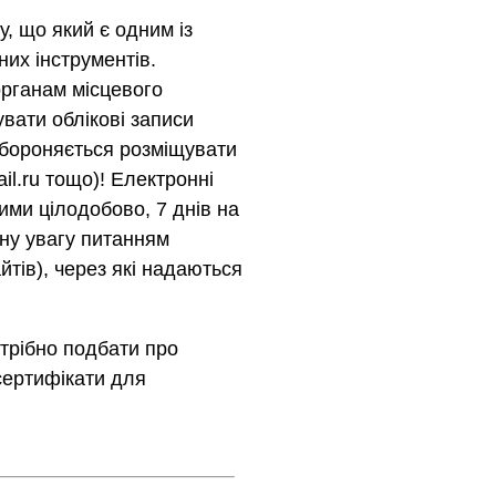
, що який є одним із
их інструментів.
органам місцевого
вати облікові записи
Забороняється розміщувати
il.ru тощо)! Електронні
ими цілодобово, 7 днів на
ну увагу питанням
йтів), через які надаються
трібно подбати про
сертифікати для