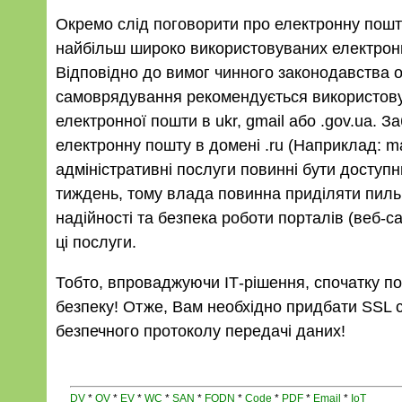
Окремо слід поговорити про електронну пошту
найбільш широко використовуваних електронн
Відповідно до вимог чинного законодавства 
самоврядування рекомендується використову
електронної пошти в ukr, gmail або .gov.ua. 
електронну пошту в домені .ru (Наприклад: ma
адміністративні послуги повинні бути доступн
тиждень, тому влада повинна приділяти пиль
надійності та безпека роботи порталів (веб-са
ці послуги.
Тобто, впроваджуючи ІТ-рішення, спочатку по
безпеку! Отже, Вам необхідно придбати SSL 
безпечного протоколу передачі даних!
DV
*
OV
*
EV
*
WC
*
SAN
*
FQDN
*
Code
*
PDF
*
Email
*
IoT