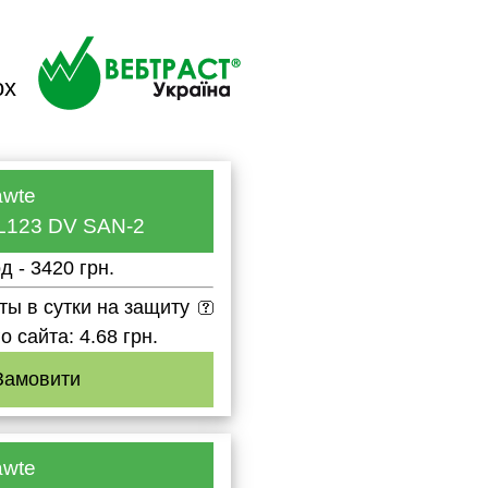
ох
awte
L123 DV SAN-2
од - 3420 грн.
ты в сутки на защиту
о сайта: 4.68 грн.
Замовити
awte