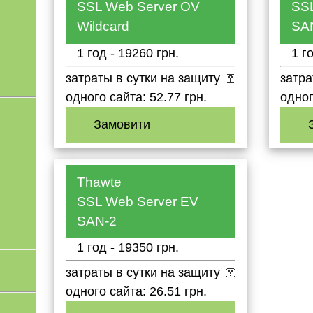
SSL Web Server OV
SS
Wildcard
SA
1 год - 19260 грн.
1 г
затраты в сутки на защиту
затра
одного сайта: 52.77 грн.
одног
Замовити
Thawte
SSL Web Server EV
SAN-2
1 год - 19350 грн.
затраты в сутки на защиту
одного сайта: 26.51 грн.