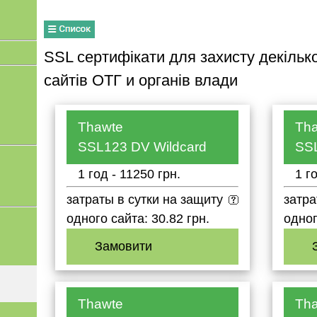
SSL сертифікати для захисту декільк
сайтів ОТГ и органів влади
Thawte
Th
SSL123 DV Wildcard
SS
1 год - 11250 грн.
1 г
затраты в сутки на защиту
затра
одного сайта: 30.82 грн.
одног
Замовити
Thawte
Th